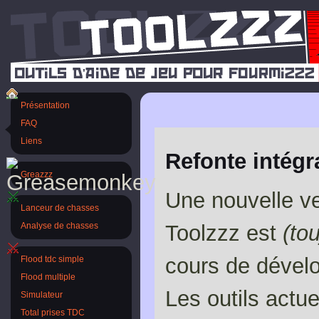
Présentation
FAQ
Liens
Refonte intégr
Greazzz
Une nouvelle v
Lanceur de chasses
Toolzzz est
(to
Analyse de chasses
cours de dével
Flood tdc simple
Flood multiple
Les outils actue
Simulateur
Total prises TDC