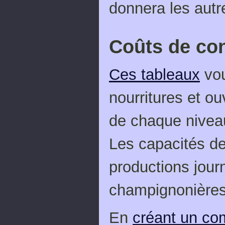
donnera les autr
Coûts de con
Ces tableaux
vou
nourritures et o
de chaque niveau
Les capacités de
productions journ
champignonières
En
créant un co