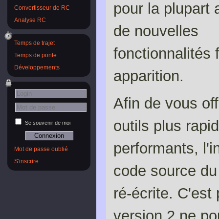
pour la plupart 
Convertisseur de RC
Analyse RC
de nouvelles
Temps de trajet
fonctionnalités 
Temps de ponte
Développements
apparition.
Afin de vous off
outils plus rapi
Se souvenir de moi
performants, l'i
Mot de passe oublié
S'inscrire
code source du 
ré-écrite. C'est
version 2 ne po